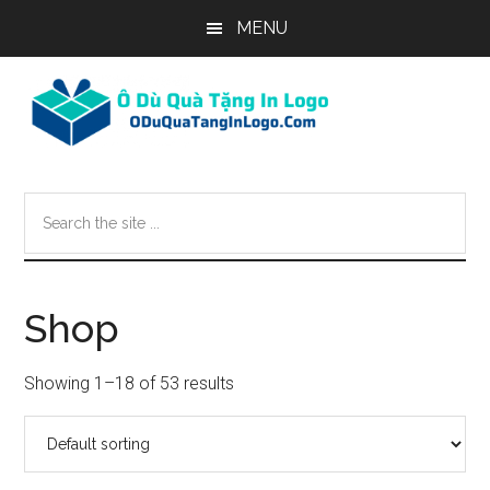
Skip
Skip
Skip
MENU
to
to
to
main
primary
footer
content
sidebar
Search
the
site
...
Shop
Showing 1–18 of 53 results