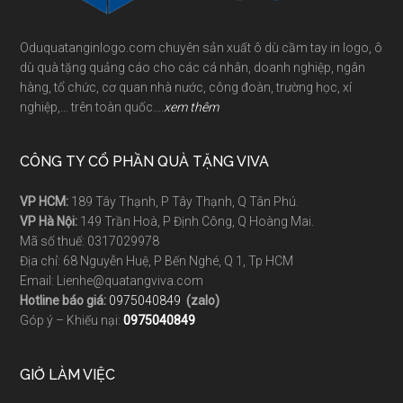
Oduquatanginlogo.com chuyên sản xuất ô dù cầm tay in logo, ô
dù quà tặng quảng cáo cho các cá nhân, doanh nghiệp, ngân
hàng, tổ chức, cơ quan nhà nước, công đoàn, trường học, xí
nghiệp,… trên toàn quốc….
xem thêm
CÔNG TY CỔ PHẦN QUÀ TẶNG VIVA
VP HCM:
189 Tây Thạnh, P Tây Thạnh, Q Tân Phú.
VP Hà Nội:
149 Trần Hoà, P Định Công, Q Hoàng Mai.
Mã số thuế: 0317029978
Địa chỉ: 68 Nguyễn Huệ, P Bến Nghé, Q 1, Tp HCM
Email: Lienhe@quatangviva.com
Hotline báo giá:
0975040849
(zalo)
Góp ý – Khiếu nại:
0975040849
GIỜ LÀM VIỆC