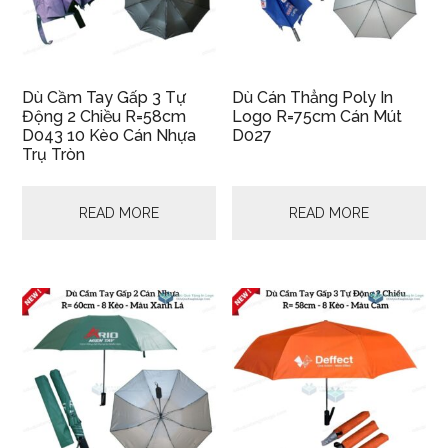
Dù Cầm Tay Gấp 3 Tự
Dù Cán Thẳng Poly In
Động 2 Chiều R=58cm
Logo R=75cm Cán Mút
D043 10 Kèo Cán Nhựa
D027
Trụ Tròn
READ MORE
READ MORE