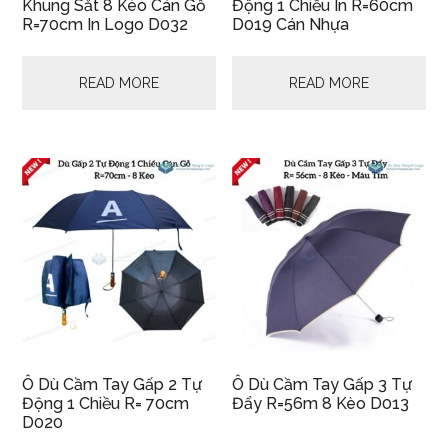
Khung Sắt 8 Kèo Cán Gỗ
Động 1 Chiều In R=60cm
R=70cm In Logo D032
D019 Cán Nhựa
READ MORE
READ MORE
Ô Dù Cầm Tay Gấp 2 Tự
Ô Dù Cầm Tay Gấp 3 Tự
Động 1 Chiều R= 70cm
Đẩy R=56m 8 Kèo D013
D020