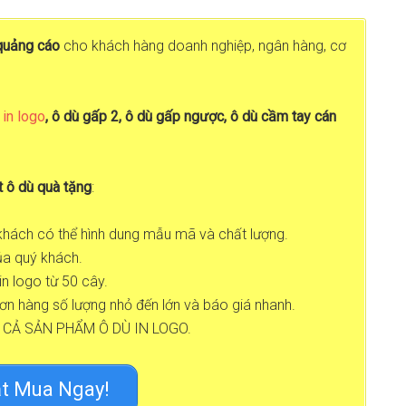
quảng cáo
cho khách hàng doanh nghiệp, ngân hàng, cơ
 in logo
, ô dù gấp 2, ô dù gấp ngược, ô dù cầm tay cán
t ô dù quà tặng
:
 khách có thể hình dung mẫu mã và chất lượng.
ủa quý khách.
n logo từ 50 cây.
ơn hàng số lượng nhỏ đến lớn và báo giá nhanh.
 CẢ SẢN PHẨM Ô DÙ IN LOGO.
t Mua Ngay!