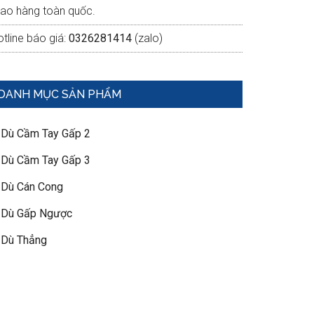
iao hàng toàn quốc.
tline báo giá:
0326281414
(zalo)
DANH MỤC SẢN PHẨM
 Dù Cầm Tay Gấp 2
 Dù Cầm Tay Gấp 3
 Dù Cán Cong
 Dù Gấp Ngược
 Dù Thẳng