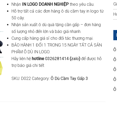
G
Nhận
IN LOGO DOANH NGHIỆP
theo yêu cầu.
Hỗ trợ tất cả các đơn hàng ô dù cầm tay in logo từ
Ho
50 cây.
Nhận sản xuất ô dù quà tặng cần gấp – đơn hàng
số lượng nhỏ đến lớn và báo giá nhanh.
Cung cấp hàng giá sỉ cho đối tác thương mại.
BẢO HÀNH 1 ĐỔI 1 TRONG 15 NGÀY TẤT CẢ SẢN
Ô
PHẨM Ô DÙ IN LOGO.
Hãy liên hệ
hotline
0326281414
(
zalo
)
để được hỗ
Ô
trợ báo giá chi tiết
Ô
SKU:
D022
Category:
Ô Dù Cầm Tay Gấp 3
Ô
Ô