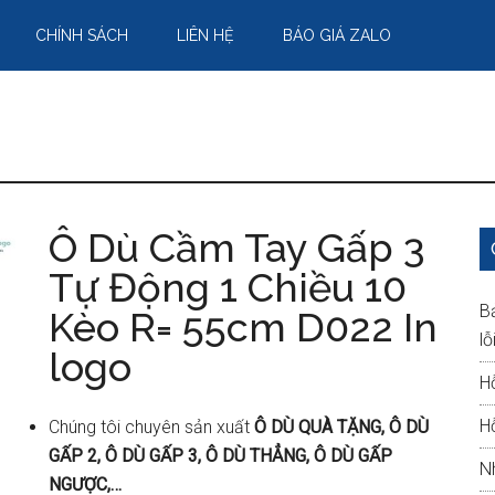
CHÍNH SÁCH
LIÊN HỆ
BÁO GIÁ ZALO
Ô Dù Cầm Tay Gấp 3
Tự Động 1 Chiều 10
B
Kèo R= 55cm D022 In
lỗ
logo
H
H
Chúng tôi chuyên sản xuất
Ô DÙ QUÀ TẶNG, Ô DÙ
GẤP 2, Ô DÙ GẤP 3, Ô DÙ THẲNG, Ô DÙ GẤP
N
NGƯỢC,…