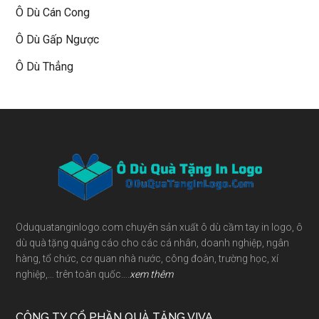
Ô Dù Cán Cong
Ô Dù Gấp Ngược
Ô Dù Thẳng
Footer
Oduquatanginlogo.com chuyên sản xuất ô dù cầm tay in logo, ô
dù quà tặng quảng cáo cho các cá nhân, doanh nghiệp, ngân
hàng, tổ chức, cơ quan nhà nước, công đoàn, trường học, xí
nghiệp,… trên toàn quốc….
xem thêm
CÔNG TY CỔ PHẦN QUÀ TẶNG VIVA