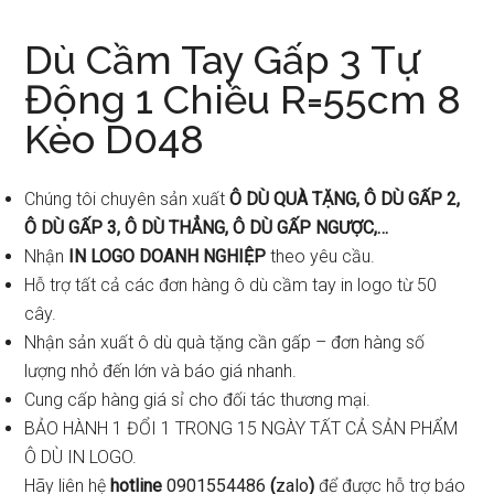
Dù Cầm Tay Gấp 3 Tự
Động 1 Chiều R=55cm 8
Kèo D048
Chúng tôi chuyên sản xuất
Ô DÙ QUÀ TẶNG, Ô DÙ GẤP 2,
Ô DÙ GẤP 3, Ô DÙ THẲNG, Ô DÙ GẤP NGƯỢC,…
Nhận
IN LOGO DOANH NGHIỆP
theo yêu cầu.
Hỗ trợ tất cả các đơn hàng ô dù cầm tay in logo từ 50
cây.
Nhận sản xuất ô dù quà tặng cần gấp – đơn hàng số
lượng nhỏ đến lớn và báo giá nhanh.
Cung cấp hàng giá sỉ cho đối tác thương mại.
BẢO HÀNH 1 ĐỔI 1 TRONG 15 NGÀY TẤT CẢ SẢN PHẨM
Ô DÙ IN LOGO.
Hãy liên hệ
hotline
0901554486
(
zalo
)
để được hỗ trợ báo