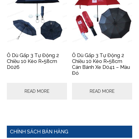
Ô Dù Gấp 3 Tự Động 2
Ô Dù Gấp 3 Tự Động 2
Chiều 10 Kèo R=58cm
Chiều 10 Kèo R=58cm
D026
Cán Bánh Xe D041 – Màu
Đỏ
READ MORE
READ MORE
Primary
CHÍNH SÁCH BÁN HÀNG