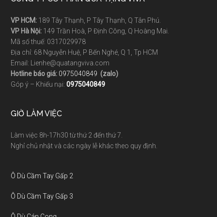
VP HCM:
189 Tây Thạnh, P Tây Thạnh, Q Tân Phú.
VP Hà Nội:
149 Trần Hoà, P Định Công, Q Hoàng Mai.
Mã số thuế: 0317029978
Địa chỉ: 68 Nguyễn Huệ, P Bến Nghé, Q 1, Tp HCM
Email: Lienhe@quatangviva.com
Hotline báo giá:
0975040849
(zalo)
Góp ý – Khiếu nại:
0975040849
GIỜ LÀM VIỆC
Làm việc 8h-17h30 từ thứ 2 đến thứ 7.
Nghỉ chủ nhật và các ngày lễ khác theo quy định.
Ô Dù Cầm Tay Gấp 2
Ô Dù Cầm Tay Gấp 3
Ô Dù Cán Cong