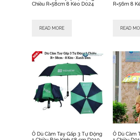
Chiều R=58cm 8 Kèo D024
R=56m 8 K
READ MORE
READ MO
Ô Dù Cầm Tay Gấp 3 Tự Động
Ô Dù Cầm T
1 Chiều Bán Kính 58 cm D010
1 Chiều D0