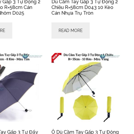
 Gấp 3 Tự Động 2
Dù Cầm Tay Gấp 3 Tự Động 2
èo R=58cm Cán
Chiều R=58cm D043 10 Kèo
Nhôm D025
Cán Nhựa Trụ Tròn
RE
READ MORE
ay Gấp 3 Tự Đẩy
Ô Dù Cầm Tay Gấp 3 Tự Động