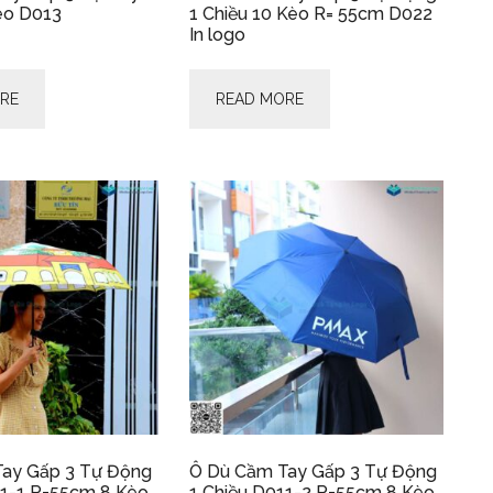
èo D013
1 Chiều 10 Kèo R= 55cm D022
In logo
RE
READ MORE
ay Gấp 3 Tự Động
Ô Dù Cầm Tay Gấp 3 Tự Động
11-1 R=55cm 8 Kèo
1 Chiều D011-2 R=55cm 8 Kèo