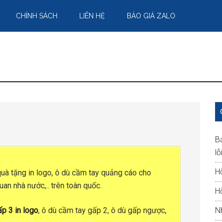
CHÍNH SÁCH
LIÊN HỆ
BÁO GIÁ ZALO
B
lỗ
H
quà tặng in logo
,
ô dù cầm tay quảng cáo
cho
an nhà nước,.. trên toàn quốc.
H
p 3 in logo
, ô dù cầm tay gấp 2, ô dù gấp ngược,
N