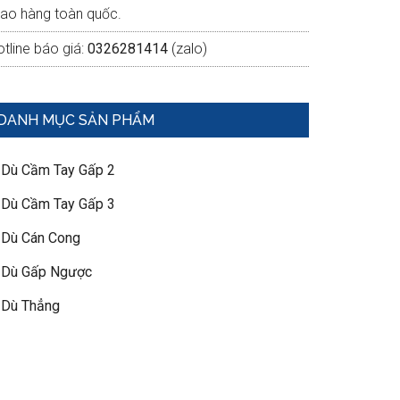
iao hàng toàn quốc.
tline báo giá:
0326281414
(zalo)
DANH MỤC SẢN PHẨM
 Dù Cầm Tay Gấp 2
 Dù Cầm Tay Gấp 3
 Dù Cán Cong
 Dù Gấp Ngược
 Dù Thẳng