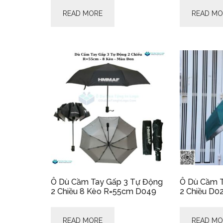
READ MORE
READ MO
Ô Dù Cầm Tay Gấp 3 Tự Động
Ô Dù Cầm T
2 Chiều 8 Kèo R=55cm D049
2 Chiều D0
READ MORE
READ MO