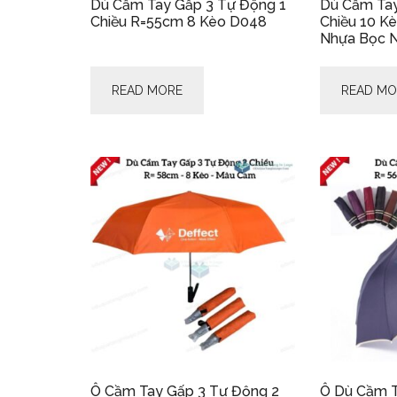
Dù Cầm Tay Gấp 3 Tự Động 1
Dù Cầm Tay
Chiều R=55cm 8 Kèo D048
Chiều 10 K
Nhựa Bọc 
READ MORE
READ MO
Ô Cầm Tay Gấp 3 Tự Động 2
Ô Dù Cầm T