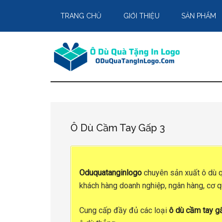
Skip
Skip
Skip
TRANG CHỦ
GIỚI THIỆU
SẢN PHẨM
to
to
to
main
primary
footer
content
sidebar
Ô Dù Cầm Tay Gấp 3
Oduquatanginlogo
chuyên sản xuất
ô dù 
khách hàng doanh nghiệp, ngân hàng, cơ qu
Cung cấp đầy đủ các loại
ô dù cầm tay gấ