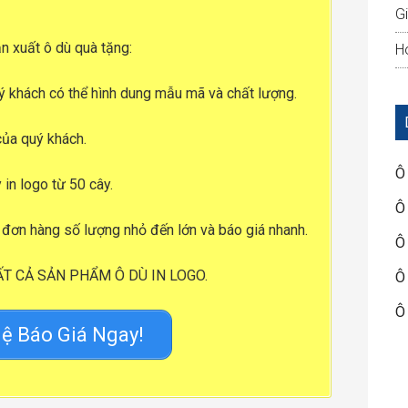
G
n xuất ô dù quà tặng
:
Ho
ý khách có thể hình dung mẫu mã và chất lượng.
của quý khách.
Ô
 in logo từ 50 cây.
Ô
đơn hàng số lượng nhỏ đến lớn và báo giá nhanh.
Ô
ẤT CẢ SẢN PHẨM Ô DÙ IN LOGO.
Ô
Ô
ệ Báo Giá Ngay!