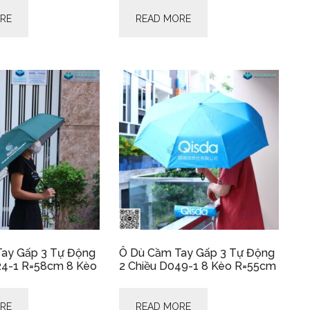
RE
READ MORE
ay Gấp 3 Tự Động
Ô Dù Cầm Tay Gấp 3 Tự Động
24-1 R=58cm 8 Kèo
2 Chiều D049-1 8 Kèo R=55cm
RE
READ MORE