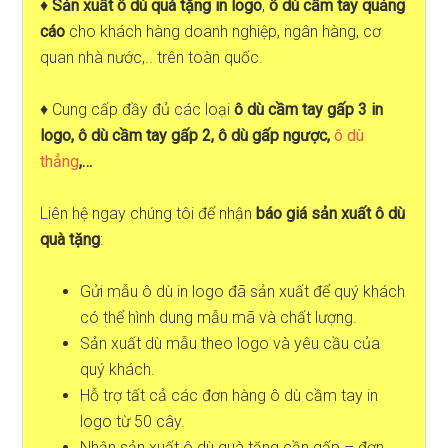
♦
Sản xuất ô dù quà tặng in logo
,
ô dù cầm tay quảng
cáo
cho khách hàng doanh nghiệp, ngân hàng, cơ
quan nhà nước,.. trên toàn quốc.
♦ Cung cấp đầy đủ các loại
ô dù cầm tay gấp 3 in
logo, ô dù cầm tay gấp 2, ô dù gấp ngược,
ô dù
thẳng
,…
Liên hệ ngay chúng tôi để nhận
báo giá sản xuất ô dù
quà tặng
:
Gửi mẫu ô dù in logo đã sản xuất để quý khách
có thể hình dung mẫu mã và chất lượng.
Sản xuất dù mẫu theo logo và yêu cầu của
quý khách.
Hỗ trợ tất cả các đơn hàng ô dù cầm tay in
logo từ 50 cây.
Nhận sản xuất ô dù quà tặng cần gấp – đơn