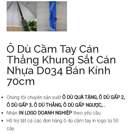
Ô Dù Cầm Tay Cán
Thẳng Khung Sắt Cán
Nhựa D034 Bán Kính
70cm
Chúng tôi chuyên sản xuất
Ô DÙ QUÀ TẶNG, Ô DÙ GẤP 2,
Ô DÙ GẤP 3, Ô DÙ THẲNG, Ô DÙ GẤP NGƯỢC,…
Nhận
IN LOGO DOANH NGHIỆP
theo yêu cầu.
Hỗ trợ tất cả các đơn hàng ô dù cầm tay in logo từ 50
cây.