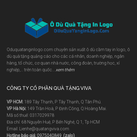
Footer
Oduquatanginlogo.com chuyên sản xuất ô dù cầm tay in logo, ô
dù quà tặng quảng cáo cho các cá nhân, doanh nghiệp, ngân
hàng, tổ chức, cơ quan nhà nước, công đoàn, trường học, xí
nghiệp,… trên toàn quốc….
xem thêm
CÔNG TY CỔ PHẦN QUÀ TẶNG VIVA
VP HCM:
189 Tây Thạnh, P Tây Thạnh, Q Tân Phú.
VP Hà Nội:
149 Trần Hoà, P Định Công, Q Hoàng Mai.
Mã số thuế: 0317029978
Địa chỉ: 68 Nguyễn Huệ, P Bến Nghé, Q 1, Tp HCM
Email: Lienhe@quatangviva.com
Hotline báo giá:
0975040849
(zalo)