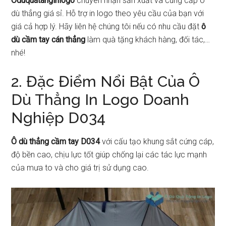
Oduquatanginlogo
chuyên nhận sản xuất và cung cấp ô
dù thẳng giá sỉ. Hỗ trợ in logo theo yêu cầu của bạn với
giá cả hợp lý. Hãy liên hệ chúng tôi nếu có nhu cầu đặt
ô
dù cầm tay cán thẳng
làm quà tặng khách hàng, đối tác,…
nhé!
2. Đặc Điểm Nổi Bật Của Ô
Dù Thẳng In Logo Doanh
Nghiệp D034
Ô dù thẳng cầm tay D034
với cấu tạo khung sắt cứng cáp,
độ bền cao, chịu lực tốt giúp chống lại các tác lực mạnh
của mưa to và cho giá trị sử dụng cao.