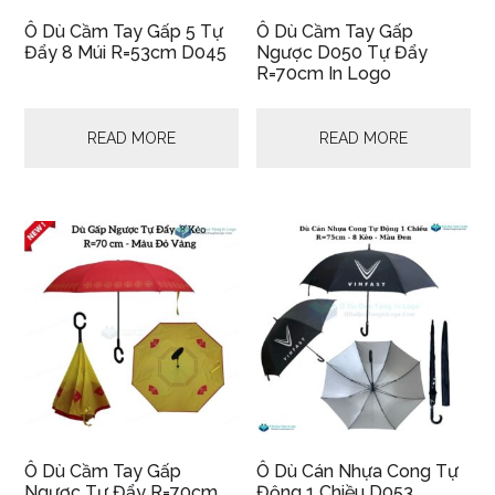
Ô Dù Cầm Tay Gấp 5 Tự
Ô Dù Cầm Tay Gấp
Đẩy 8 Múi R=53cm D045
Ngược D050 Tự Đẩy
R=70cm In Logo
READ MORE
READ MORE
Ô Dù Cầm Tay Gấp
Ô Dù Cán Nhựa Cong Tự
Ngược Tự Đẩy R=70cm
Động 1 Chiều D053