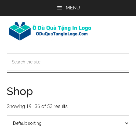
Skip
Skip
Skip
MENU
to
to
to
main
primary
footer
content
sidebar
Search
the
site
...
Shop
Showing 19–36 of 53 results