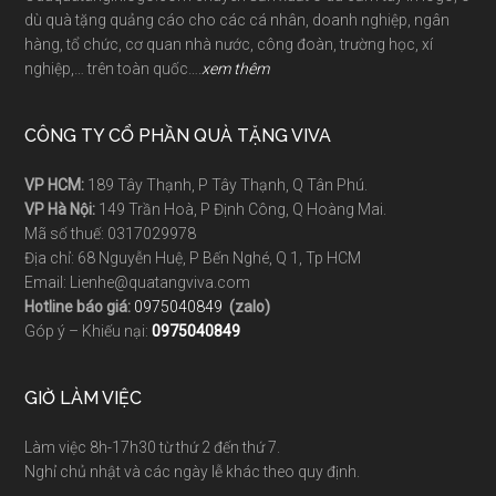
dù quà tặng quảng cáo cho các cá nhân, doanh nghiệp, ngân
hàng, tổ chức, cơ quan nhà nước, công đoàn, trường học, xí
nghiệp,… trên toàn quốc….
xem thêm
CÔNG TY CỔ PHẦN QUÀ TẶNG VIVA
VP HCM:
189 Tây Thạnh, P Tây Thạnh, Q Tân Phú.
VP Hà Nội:
149 Trần Hoà, P Định Công, Q Hoàng Mai.
Mã số thuế: 0317029978
Địa chỉ: 68 Nguyễn Huệ, P Bến Nghé, Q 1, Tp HCM
Email: Lienhe@quatangviva.com
Hotline báo giá:
0975040849
(zalo)
Góp ý – Khiếu nại:
0975040849
GIỜ LÀM VIỆC
Làm việc 8h-17h30 từ thứ 2 đến thứ 7.
Nghỉ chủ nhật và các ngày lễ khác theo quy định.