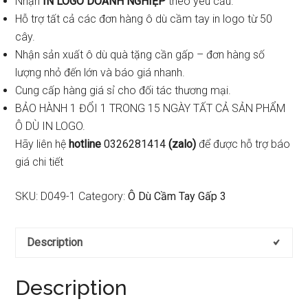
Nhận
IN LOGO DOANH NGHIỆP
theo yêu cầu.
Hỗ trợ tất cả các đơn hàng ô dù cầm tay in logo từ 50
cây.
Nhận sản xuất ô dù quà tặng cần gấp – đơn hàng số
lượng nhỏ đến lớn và báo giá nhanh.
Cung cấp hàng giá sỉ cho đối tác thương mại.
BẢO HÀNH 1 ĐỔI 1 TRONG 15 NGÀY TẤT CẢ SẢN PHẨM
Ô DÙ IN LOGO.
Hãy liên hệ
hotline
0326281414
(
zalo
)
để được hỗ trợ báo
giá chi tiết
SKU:
D049-1
Category:
Ô Dù Cầm Tay Gấp 3
Description
Description