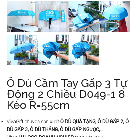
Ô Dù Cầm Tay Gấp 3 Tự
Động 2 Chiều D049-1 8
Kèo R=55cm
VivaGift chuyên sản xuất
Ô DÙ QUÀ TẶNG, Ô DÙ GẤP 2, Ô
DÙ GẤP 3, Ô DÙ THẲNG, Ô DÙ GẤP NGƯỢC,…