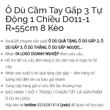
Ô Dù Cầm Tay Gấp 3 Tự
Động 1 Chiều D011-1
R=55cm 8 Kèo
VivaGift chuyên sản xuất
Ô DÙ QUÀ TẶNG, Ô DÙ GẤP 2, Ô
DÙ GẤP 3, Ô DÙ THẲNG, Ô DÙ GẤP NGƯỢC,…
Nhận
IN LOGO DOANH NGHIỆP
theo yêu cầu.
Hỗ trợ tất cả các đơn hàng ô dù cầm tay in logo từ 50
cây.
Nhận sản xuất ô dù quà tặng cần gấp – đơn hàng số
lượng nhỏ đến lớn và báo giá nhanh.
Cung cấp hàng giá sỉ cho đối tác thương mại.
BẢO HÀNH 1 ĐỔI 1 TRONG 15 NGÀY TẤT CẢ SẢN PHẨM
Ô DÙ IN LOGO.
Hãy liên hệ
hotline
0326281414
(
zalo
)
để được hỗ trợ báo