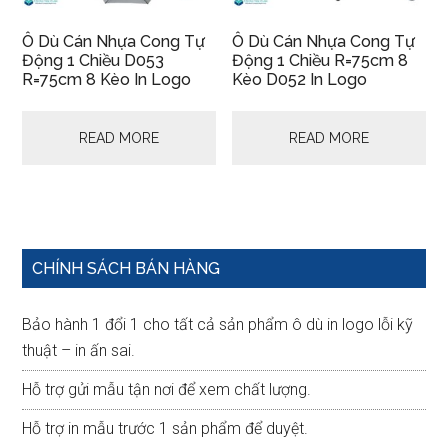
Ô Dù Cán Nhựa Cong Tự
Ô Dù Cán Nhựa Cong Tự
Động 1 Chiều D053
Động 1 Chiều R=75cm 8
R=75cm 8 Kèo In Logo
Kèo D052 In Logo
READ MORE
READ MORE
Primary
CHÍNH SÁCH BÁN HÀNG
Sidebar
Bảo hành 1 đổi 1 cho tất cả sản phẩm ô dù in logo lỗi kỹ
thuật – in ấn sai.
Hỗ trợ gửi mẫu tận nơi để xem chất lượng.
Hỗ trợ in mẫu trước 1 sản phẩm để duyệt.