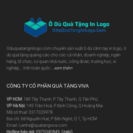
Footer
Oduquatanginlogo.com chuyên sản xuất ô dù cầm tay in logo, ô
dù quà tặng quảng cáo cho các cá nhân, doanh nghiệp, ngân
hàng, tổ chức, cơ quan nhà nước, công đoàn, trường học, xí
nghiệp,… trên toàn quốc….
xem thêm
CÔNG TY CỔ PHẦN QUÀ TẶNG VIVA
VP HCM:
189 Tây Thạnh, P Tây Thạnh, Q Tân Phú.
VP Hà Nội:
149 Trần Hoà, P Định Công, Q Hoàng Mai.
Mã số thuế: 0317029978
Địa chỉ: 68 Nguyễn Huệ, P Bến Nghé, Q 1, Tp HCM
Email: Lienhe@quatangviva.com
Hotline báo giá:
0975040849
(zalo)