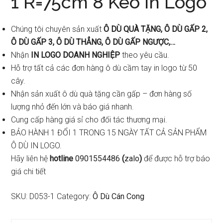
1 R=75cm 8 Kèo In Logo
Chúng tôi chuyên sản xuất
Ô DÙ QUÀ TẶNG, Ô DÙ GẤP 2,
Ô DÙ GẤP 3, Ô DÙ THẲNG, Ô DÙ GẤP NGƯỢC,…
Nhận
IN LOGO DOANH NGHIỆP
theo yêu cầu.
Hỗ trợ tất cả các đơn hàng ô dù cầm tay in logo từ 50
cây.
Nhận sản xuất ô dù quà tặng cần gấp – đơn hàng số
lượng nhỏ đến lớn và báo giá nhanh.
Cung cấp hàng giá sỉ cho đối tác thương mại.
BẢO HÀNH 1 ĐỔI 1 TRONG 15 NGÀY TẤT CẢ SẢN PHẨM
Ô DÙ IN LOGO.
Hãy liên hệ
hotline
0901554486
(
zalo
)
để được hỗ trợ báo
giá chi tiết
SKU:
D053-1
Category:
Ô Dù Cán Cong