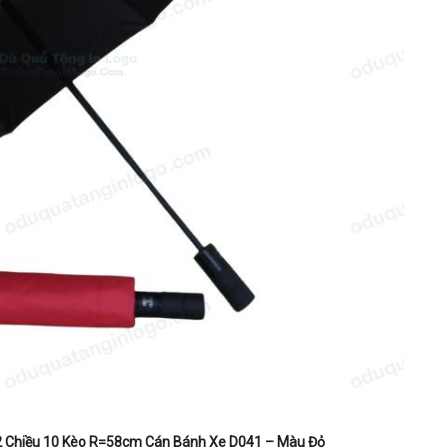
2 Chiều 10 Kèo R=58cm Cán Bánh Xe D041 – Màu Đỏ