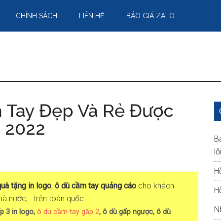
CHÍNH SÁCH
LIÊN HỆ
BÁO GIÁ ZALO
 Tay Đẹp Và Rẻ Được
 2022
B
lỗ
H
quà tặng in logo
,
ô dù cầm tay quảng cáo
cho khách
H
à nước,.. trên toàn quốc.
N
p 3 in logo,
ô dù cầm tay gấp 2
, ô dù gấp ngược, ô dù