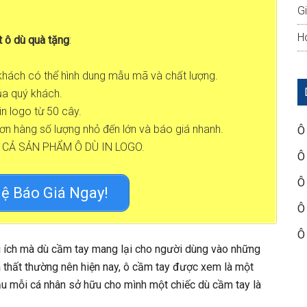
G
Ho
t ô dù quà tặng
:
 khách có thể hình dung mẫu mã và chất lượng.
ủa quý khách.
n logo từ 50 cây.
ơn hàng số lượng nhỏ đến lớn và báo giá nhanh.
Ô
 CẢ SẢN PHẨM Ô DÙ IN LOGO.
Ô
Ô
ệ Báo Giá Ngay!
Ô
Ô
i ích mà dù cầm tay mang lại cho người dùng vào những
 thất thường nên hiện nay, ô cầm tay được xem là một
u mỗi cá nhân sở hữu cho mình một chiếc dù cầm tay là