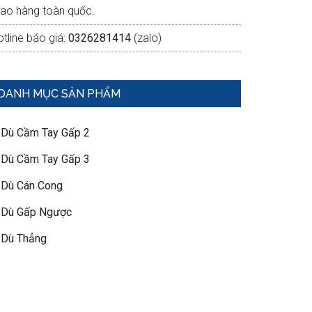
iao hàng toàn quốc.
tline báo giá:
0326281414
(zalo)
DANH MỤC SẢN PHẨM
 Dù Cầm Tay Gấp 2
 Dù Cầm Tay Gấp 3
 Dù Cán Cong
 Dù Gấp Ngược
 Dù Thẳng