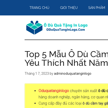
Skip
Skip
Skip
TRANG CHỦ
GIỚI THIỆU
SẢN PHẨM
to
to
to
main
primary
footer
content
sidebar
Top 5 Mẫu Ô Dù Cầm
Yêu Thích Nhất Năm
Tháng 1 7, 2023
by
adminoduquatanginlogo
Oduquatanginlogo
chuyên sản xuất
ô dù 
hàng doanh nghiệp, ngân hàng, cơ quan nh
Cung cấp đầy đủ các loại
ô dù cầm tay gấ