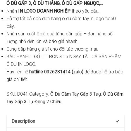
Ô DÙ GẤP 3, Ô DÙ THẲNG, Ô DÙ GẤP NGƯỢC,…
Nhận
IN LOGO DOANH NGHIỆP
theo yêu cầu.
Hỗ trợ tất cả các đơn hàng ô dù cầm tay in logo từ 50
cây.
Nhận sản xuất ô dù quà tặng cần gấp – đơn hàng số
lượng nhỏ đến lớn và báo giá nhanh.
Cung cấp hàng giá sỉ cho đối tác thương mại.
BẢO HÀNH 1 ĐỔI 1 TRONG 15 NGÀY TẤT CẢ SẢN PHẨM
Ô DÙ IN LOGO.
Hãy liên hệ
hotline
0326281414
(
zalo
)
để được hỗ trợ báo
giá chi tiết
SKU:
D041
Category:
Ô Dù Cầm Tay Gấp 3
Tag:
Ô Dù Cầm
Tay Gấp 3 Tự Động 2 Chiều
Description