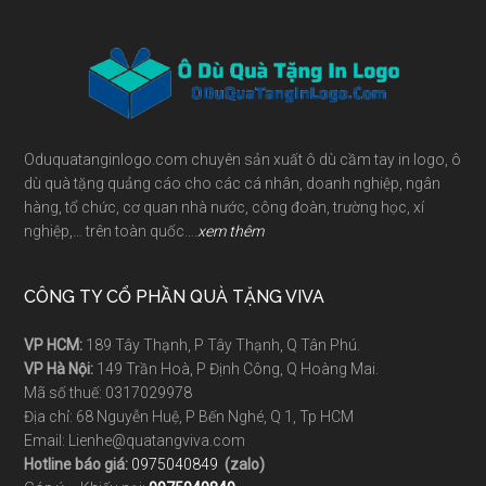
Footer
Oduquatanginlogo.com chuyên sản xuất ô dù cầm tay in logo, ô
dù quà tặng quảng cáo cho các cá nhân, doanh nghiệp, ngân
hàng, tổ chức, cơ quan nhà nước, công đoàn, trường học, xí
nghiệp,… trên toàn quốc….
xem thêm
CÔNG TY CỔ PHẦN QUÀ TẶNG VIVA
VP HCM:
189 Tây Thạnh, P Tây Thạnh, Q Tân Phú.
VP Hà Nội:
149 Trần Hoà, P Định Công, Q Hoàng Mai.
Mã số thuế: 0317029978
Địa chỉ: 68 Nguyễn Huệ, P Bến Nghé, Q 1, Tp HCM
Email: Lienhe@quatangviva.com
Hotline báo giá:
0975040849
(zalo)