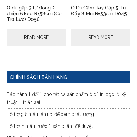
Ô dù gấp 3 tự động 2
Ô Dù Cầm Tay Gấp 5 Tự
chiều 8 kèo R=58cm (Có
Đẩy 8 Múi R=53cm D045
Trợ Lực) D056
READ MORE
READ MORE
Primary
CHÍNH SÁCH BÁN HÀNG
Sidebar
Bảo hành 1 đổi 1 cho tất cả sản phẩm ô dù in logo lỗi kỹ
thuật – in ấn sai.
Hỗ trợ gửi mẫu tận nơi để xem chất lượng.
Hỗ trợ in mẫu trước 1 sản phẩm để duyệt.