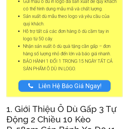
Gửi mẫu ô dù in logo đã sản xuất để quý khách
có thể hình dung mẫu mã và chất lượng.
Sản xuất dù mẫu theo logo và yêu cầu của
quý khách.
Hỗ trợ tất cả các đơn hàng ô dù cầm tay in
logo từ 50 cây.
Nhận sản xuất ô dù quà tặng cần gấp – đơn
hàng số lượng nhỏ đến lớn và báo giá nhanh.
BẢO HÀNH 1 ĐỔI 1 TRONG 15 NGÀY TẤT CẢ
SẢN PHẨM Ô DÙ IN LOGO.
Liên Hệ Báo Giá Ngay!
1. Giới Thiệu Ô Dù Gấp 3 Tự
Động 2 Chiều 10 Kèo