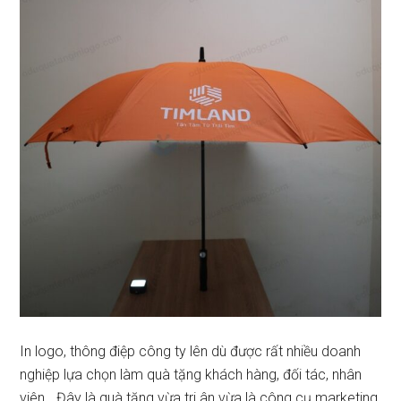
In logo, thông điệp công ty lên dù được rất nhiều doanh
nghiệp lựa chọn làm quà tặng khách hàng, đối tác, nhân
viên,…Đây là quà tặng vừa tri ân vừa là công cụ marketing