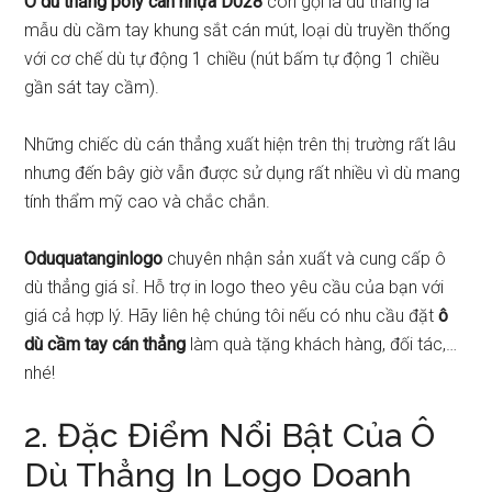
Ô dù thẳng poly cán nhựa D028
còn gọi là dù thẳng là
mẫu dù cầm tay khung sắt cán mút, loại dù truyền thống
với cơ chế dù tự động 1 chiều (nút bấm tự động 1 chiều
gần sát tay cầm).
Những chiếc dù cán thẳng xuất hiện trên thị trường rất lâu
nhưng đến bây giờ vẫn được sử dụng rất nhiều vì dù mang
tính thẩm mỹ cao và chắc chắn.
Oduquatanginlogo
chuyên nhận sản xuất và cung cấp ô
dù thẳng giá sỉ. Hỗ trợ in logo theo yêu cầu của bạn với
giá cả hợp lý. Hãy liên hệ chúng tôi nếu có nhu cầu đặt
ô
dù cầm tay cán thẳng
làm quà tặng khách hàng, đối tác,…
nhé!
2. Đặc Điểm Nổi Bật Của Ô
Dù Thẳng In Logo Doanh