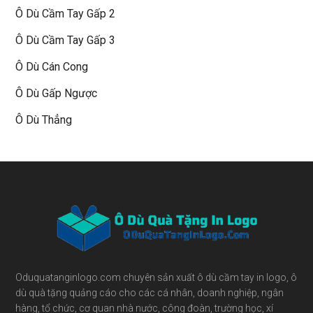
Ô Dù Cầm Tay Gấp 2
Ô Dù Cầm Tay Gấp 3
Ô Dù Cán Cong
Ô Dù Gấp Ngược
Ô Dù Thẳng
Footer
Oduquatanginlogo.com chuyên sản xuất ô dù cầm tay in logo, ô
dù quà tặng quảng cáo cho các cá nhân, doanh nghiệp, ngân
hàng, tổ chức, cơ quan nhà nước, công đoàn, trường học, xí