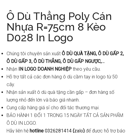
Ô Dù Thẳng Poly Cán
Nhựa R=75cm 8 Kèo
D028 In Logo
Chúng tôi chuyên sản xuất
Ô DÙ QUÀ TẶNG, Ô DÙ GẤP 2,
Ô DÙ GẤP 3, Ô DÙ THẲNG, Ô DÙ GẤP NGƯỢC,…
Nhận
IN LOGO DOANH NGHIỆP
theo yêu cầu.
Hỗ trợ tất cả các đơn hàng ô dù cầm tay in logo từ 50
cây.
Nhận sản xuất ô dù quà tặng cần gấp – đơn hàng số
lượng nhỏ đến lớn và báo giá nhanh.
Cung cấp hàng giá sỉ cho đối tác thương mại.
BẢO HÀNH 1 ĐỔI 1 TRONG 15 NGÀY TẤT CẢ SẢN PHẨM
Ô DÙ IN LOGO.
Hãy liên hệ
hotline
0326281414
(
zalo
)
để được hỗ trợ báo