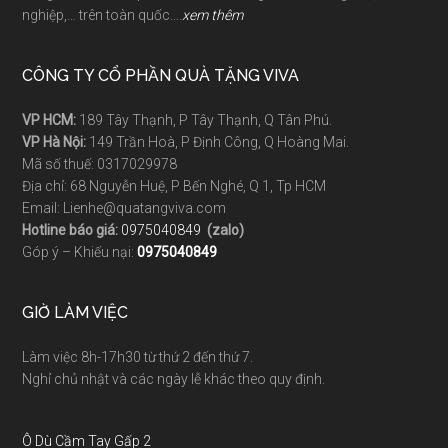
nghiệp,… trên toàn quốc….
xem thêm
CÔNG TY CỔ PHẦN QUÀ TẶNG VIVA
VP HCM:
189 Tây Thạnh, P Tây Thạnh, Q Tân Phú.
VP Hà Nội:
149 Trần Hoà, P Định Công, Q Hoàng Mai.
Mã số thuế: 0317029978
Địa chỉ: 68 Nguyễn Huệ, P Bến Nghé, Q 1, Tp HCM
Email: Lienhe@quatangviva.com
Hotline báo giá:
0975040849
(zalo)
Góp ý – Khiếu nại:
0975040849
GIỜ LÀM VIỆC
Làm việc 8h-17h30 từ thứ 2 đến thứ 7.
Nghỉ chủ nhật và các ngày lễ khác theo quy định.
Ô Dù Cầm Tay Gấp 2