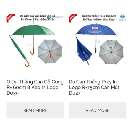
Ô Dù Thẳng Cán Gỗ Cong
Dù Cán Thẳng Poly In
R= 60cm 8 Kèo In Logo
Logo R=75cm Cán Mút
D039
D027
READ MORE
READ MORE