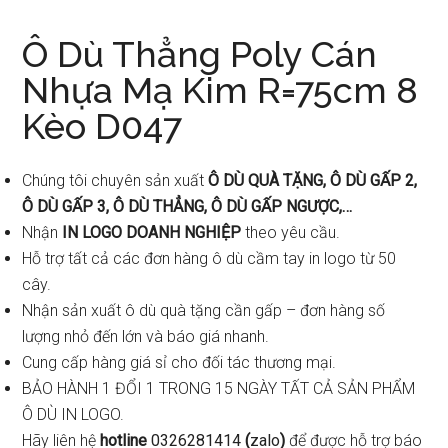
Ô Dù Thẳng Poly Cán
Nhựa Mạ Kim R=75cm 8
Kèo D047
Chúng tôi chuyên sản xuất
Ô DÙ QUÀ TẶNG, Ô DÙ GẤP 2,
Ô DÙ GẤP 3, Ô DÙ THẲNG, Ô DÙ GẤP NGƯỢC,…
Nhận
IN LOGO DOANH NGHIỆP
theo yêu cầu.
Hỗ trợ tất cả các đơn hàng ô dù cầm tay in logo từ 50
cây.
Nhận sản xuất ô dù quà tặng cần gấp – đơn hàng số
lượng nhỏ đến lớn và báo giá nhanh.
Cung cấp hàng giá sỉ cho đối tác thương mại.
BẢO HÀNH 1 ĐỔI 1 TRONG 15 NGÀY TẤT CẢ SẢN PHẨM
Ô DÙ IN LOGO.
Hãy liên hệ
hotline
0326281414
(
zalo
)
để được hỗ trợ báo