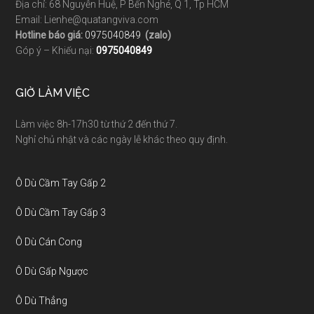
Địa chỉ: 68 Nguyễn Huệ, P Bến Nghé, Q 1, Tp HCM
Email: Lienhe@quatangviva.com
Hotline báo giá:
0975040849
(zalo)
Góp ý – Khiếu nại:
0975040849
GIỜ LÀM VIỆC
Làm việc 8h-17h30 từ thứ 2 đến thứ 7.
Nghỉ chủ nhật và các ngày lễ khác theo quy định.
Ô Dù Cầm Tay Gấp 2
Ô Dù Cầm Tay Gấp 3
Ô Dù Cán Cong
Ô Dù Gấp Ngược
Ô Dù Thẳng