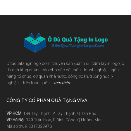
Footer
Oduquatanginlogo.com chuyên sản xuất ô dù cầm tay in logo, ô
dù quà tặng quảng cáo cho các cá nhân, doanh nghiệp, ngân
hàng, tổ chức, cơ quan nhà nước, công đoàn, trường học, xí
nghiệp,… trên toàn quốc….
xem thêm
CÔNG TY CỔ PHẦN QUÀ TẶNG VIVA
VP HCM:
189 Tây Thạnh, P Tây Thạnh, Q Tân Phú.
VP Hà Nội:
149 Trần Hoà, P Định Công, Q Hoàng Mai.
Mã số thuế: 0317029978