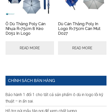
Ô Dù Thẳng Poly Cán
Dù Cán Thẳng Poly In
Nhựa R=75cm 8 Kèo
Logo R=75cm Cán Mút
D051 In Logo
D027
READ MORE
READ MORE
Primary
CHÍNH SÁCH BÁN HÀNG
Sidebar
Bảo hành 1 đổi 1 cho tất cả sản phẩm ô dù in logo lỗi kỹ
thuật – in ấn sai.
Hỗ trợ gửi mẫu tận nơi để xem chất lượng.