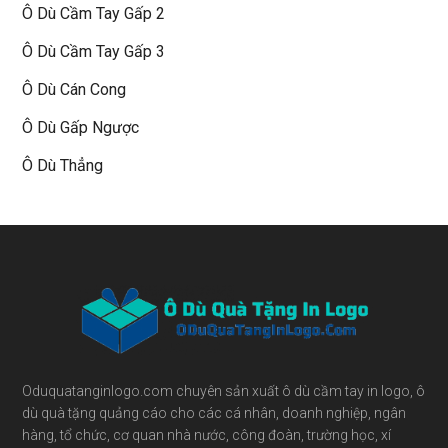
Ô Dù Cầm Tay Gấp 2
Ô Dù Cầm Tay Gấp 3
Ô Dù Cán Cong
Ô Dù Gấp Ngược
Ô Dù Thẳng
Footer
Oduquatanginlogo.com chuyên sản xuất ô dù cầm tay in logo, ô
dù quà tặng quảng cáo cho các cá nhân, doanh nghiệp, ngân
hàng, tổ chức, cơ quan nhà nước, công đoàn, trường học, xí