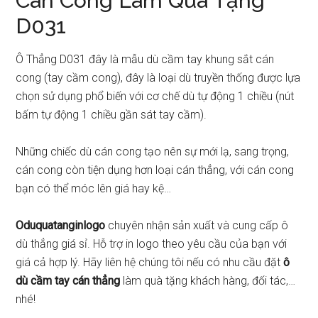
Cán Cong Làm Quà Tặng
D031
Ô Thẳng D031 đây là mẫu dù cầm tay khung sắt cán
cong (tay cầm cong), đây là loại dù truyền thống được lựa
chọn sử dụng phổ biến với cơ chế dù tự động 1 chiều (nút
bấm tự động 1 chiều gần sát tay cầm).
Những chiếc dù cán cong tạo nên sự mới lạ, sang trọng,
cán cong còn tiện dụng hơn loại cán thẳng, với cán cong
bạn có thể móc lên giá hay kệ…
Oduquatanginlogo
chuyên nhận sản xuất và cung cấp ô
dù thẳng giá sỉ. Hỗ trợ in logo theo yêu cầu của bạn với
giá cả hợp lý. Hãy liên hệ chúng tôi nếu có nhu cầu đặt
ô
dù cầm tay cán thẳng
làm quà tặng khách hàng, đối tác,…
nhé!