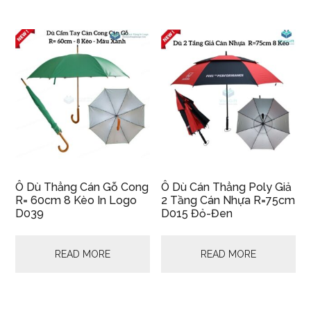
Ô Dù Thẳng Cán Gỗ Cong
Ô Dù Cán Thẳng Poly Giả
R= 60cm 8 Kèo In Logo
2 Tầng Cán Nhựa R=75cm
D039
D015 Đỏ-Đen
READ MORE
READ MORE