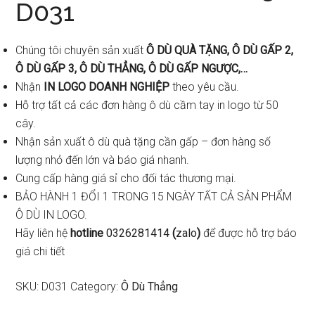
D031
Chúng tôi chuyên sản xuất
Ô DÙ QUÀ TẶNG, Ô DÙ GẤP 2,
Ô DÙ GẤP 3, Ô DÙ THẲNG, Ô DÙ GẤP NGƯỢC,…
Nhận
IN LOGO DOANH NGHIỆP
theo yêu cầu.
Hỗ trợ tất cả các đơn hàng ô dù cầm tay in logo từ 50
cây.
Nhận sản xuất ô dù quà tặng cần gấp – đơn hàng số
lượng nhỏ đến lớn và báo giá nhanh.
Cung cấp hàng giá sỉ cho đối tác thương mại.
BẢO HÀNH 1 ĐỔI 1 TRONG 15 NGÀY TẤT CẢ SẢN PHẨM
Ô DÙ IN LOGO.
Hãy liên hệ
hotline
0326281414
(
zalo
)
để được hỗ trợ báo
giá chi tiết
SKU:
D031
Category:
Ô Dù Thẳng