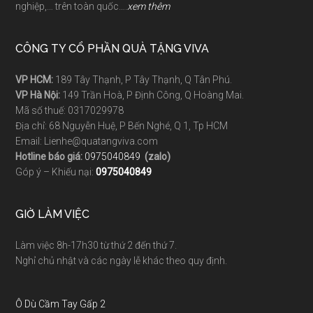
nghiệp,… trên toàn quốc….
xem thêm
CÔNG TY CỔ PHẦN QUÀ TẶNG VIVA
VP HCM:
189 Tây Thạnh, P Tây Thạnh, Q Tân Phú.
VP Hà Nội:
149 Trần Hoà, P Định Công, Q Hoàng Mai.
Mã số thuế: 0317029978
Địa chỉ: 68 Nguyễn Huệ, P Bến Nghé, Q 1, Tp HCM
Email: Lienhe@quatangviva.com
Hotline báo giá:
0975040849
(zalo)
Góp ý – Khiếu nại:
0975040849
GIỜ LÀM VIỆC
Làm việc 8h-17h30 từ thứ 2 đến thứ 7.
Nghỉ chủ nhật và các ngày lễ khác theo quy định.
Ô Dù Cầm Tay Gấp 2