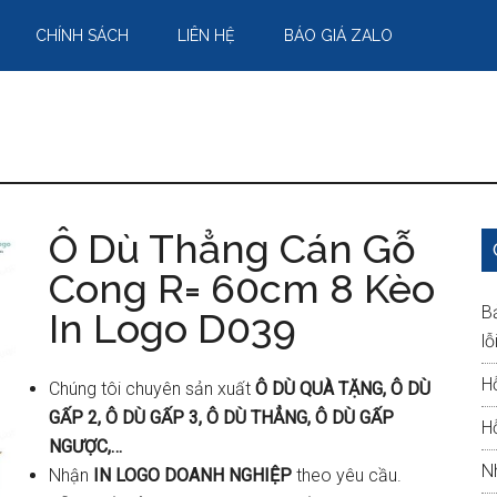
CHÍNH SÁCH
LIÊN HỆ
BÁO GIÁ ZALO
Ô Dù Thẳng Cán Gỗ
Cong R= 60cm 8 Kèo
B
In Logo D039
lỗ
H
Chúng tôi chuyên sản xuất
Ô DÙ QUÀ TẶNG, Ô DÙ
GẤP 2, Ô DÙ GẤP 3, Ô DÙ THẲNG, Ô DÙ GẤP
H
NGƯỢC,…
N
Nhận
IN LOGO DOANH NGHIỆP
theo yêu cầu.