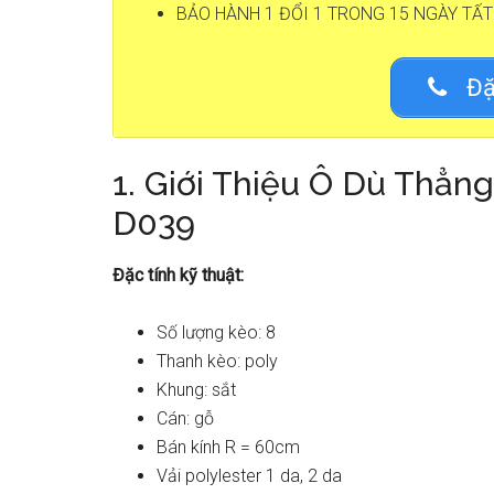
BẢO HÀNH 1 ĐỔI 1 TRONG 15 NGÀY TẤT
Đặ
1. Giới Thiệu Ô Dù Thẳ
D039
Đặc tính kỹ thuật:
Số lượng kèo: 8
Thanh kèo: poly
Khung: sắt
Cán: gỗ
Bán kính R = 60cm
Vải polylester 1 da, 2 da