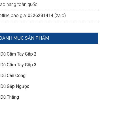
iao hàng toàn quốc.
tline báo giá:
0326281414
(zalo)
DANH MỤC SẢN PHẨM
 Dù Cầm Tay Gấp 2
 Dù Cầm Tay Gấp 3
 Dù Cán Cong
 Dù Gấp Ngược
 Dù Thẳng