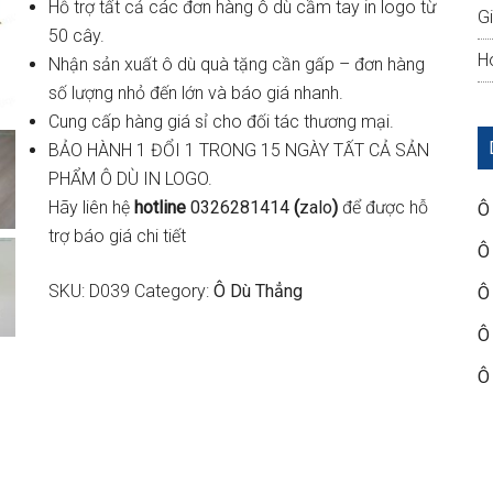
Hỗ trợ tất cả các đơn hàng ô dù cầm tay in logo từ
G
50 cây.
Ho
Nhận sản xuất ô dù quà tặng cần gấp – đơn hàng
số lượng nhỏ đến lớn và báo giá nhanh.
Cung cấp hàng giá sỉ cho đối tác thương mại.
BẢO HÀNH 1 ĐỔI 1 TRONG 15 NGÀY TẤT CẢ SẢN
PHẨM Ô DÙ IN LOGO.
Hãy liên hệ
hotline
0326281414
(
zalo
)
để được hỗ
Ô
trợ báo giá chi tiết
Ô
SKU:
D039
Category:
Ô Dù Thẳng
Ô
Ô
Ô