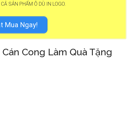
 CẢ SẢN PHẨM Ô DÙ IN LOGO.
t Mua Ngay!
ng Cán Cong Làm Quà Tặng