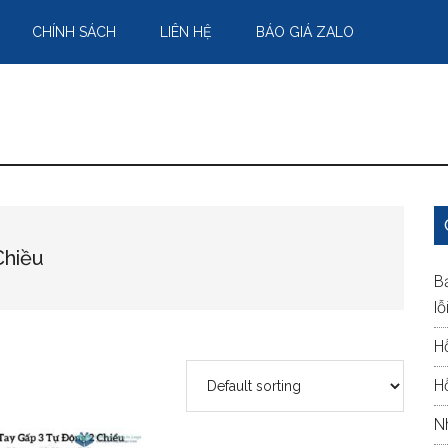
CHÍNH SÁCH
LIÊN HỆ
BÁO GIÁ ZALO
Chiều
B
lỗ
H
H
N