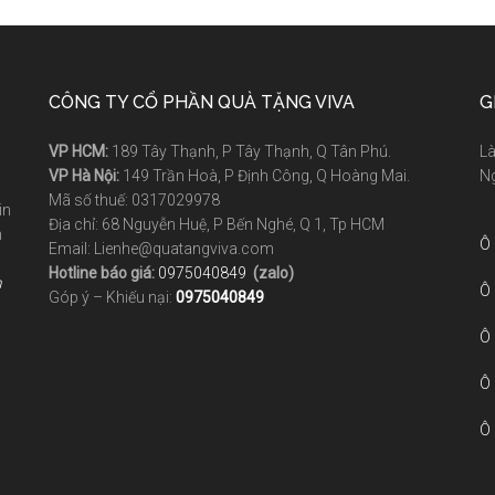
CÔNG TY CỔ PHẦN QUÀ TẶNG VIVA
G
VP HCM:
189 Tây Thạnh, P Tây Thạnh, Q Tân Phú.
Là
VP Hà Nội:
149 Trần Hoà, P Định Công, Q Hoàng Mai.
Ng
Mã số thuế: 0317029978
in
Địa chỉ: 68 Nguyễn Huệ, P Bến Nghé, Q 1, Tp HCM
h
Ô
Email: Lienhe@quatangviva.com
Hotline báo giá:
0975040849
(zalo)
m
Ô
Góp ý – Khiếu nại:
0975040849
Ô
Ô
Ô