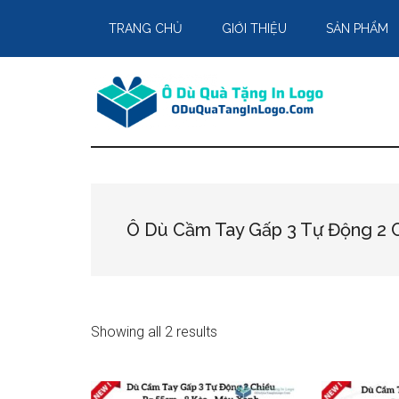
Skip
Skip
Skip
TRANG CHỦ
GIỚI THIỆU
SẢN PHẨM
to
to
to
main
primary
footer
content
sidebar
Ô Dù Cầm Tay Gấp 3 Tự Động 2 
Showing all 2 results