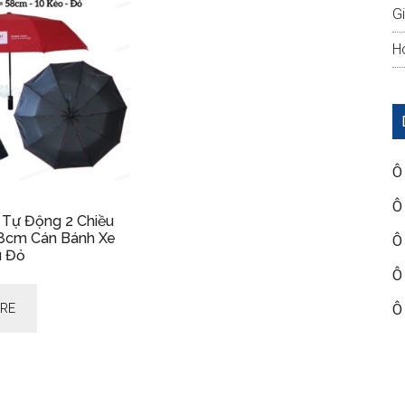
G
Ho
Ô
Ô
 Tự Động 2 Chiều
8cm Cán Bánh Xe
Ô
u Đỏ
Ô
RE
Ô