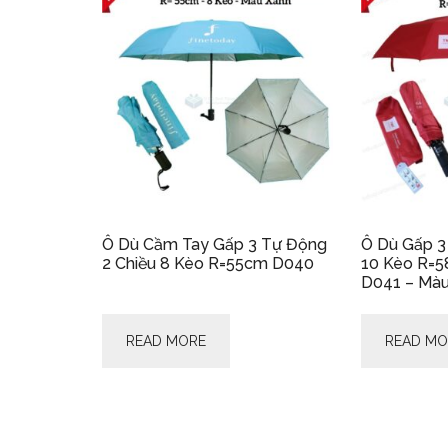
Ô Dù Cầm Tay Gấp 3 Tự Động
Ô Dù Gấp 3
2 Chiều 8 Kèo R=55cm D040
10 Kèo R=5
D041 – Mà
READ MORE
READ MO