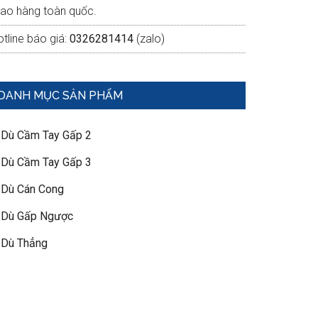
iao hàng toàn quốc.
tline báo giá:
0326281414
(zalo)
DANH MỤC SẢN PHẨM
 Dù Cầm Tay Gấp 2
 Dù Cầm Tay Gấp 3
 Dù Cán Cong
 Dù Gấp Ngược
 Dù Thẳng