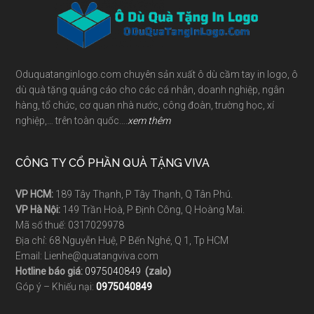
Footer
Oduquatanginlogo.com chuyên sản xuất ô dù cầm tay in logo, ô
dù quà tặng quảng cáo cho các cá nhân, doanh nghiệp, ngân
hàng, tổ chức, cơ quan nhà nước, công đoàn, trường học, xí
nghiệp,… trên toàn quốc….
xem thêm
CÔNG TY CỔ PHẦN QUÀ TẶNG VIVA
VP HCM:
189 Tây Thạnh, P Tây Thạnh, Q Tân Phú.
VP Hà Nội:
149 Trần Hoà, P Định Công, Q Hoàng Mai.
Mã số thuế: 0317029978
Địa chỉ: 68 Nguyễn Huệ, P Bến Nghé, Q 1, Tp HCM
Email: Lienhe@quatangviva.com
Hotline báo giá:
0975040849
(zalo)
Góp ý – Khiếu nại:
0975040849