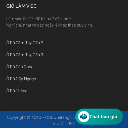
GIỜ LÀM VIỆC
Làm việc 8h-17h30 từ thứ 2 đến thứ 7.
Nghỉ chủ nhật và các ngày lễ khác theo quy định.
Ô Dù Cầm Tay Gấp 2
Ô Dù Cầm Tay Gấp 3
Ô Dù Cán Cong
Ô Dù Gấp Ngược
Ô Dù Thẳng
Chat báo giá
Copyright © 2026 - ODuQuaTangInLogo.Com - A member of
VivaGift JSC