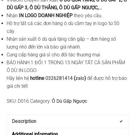
DÙ GẤP 3, Ô DÙ THẲNG, Ô DÙ GẤP NGƯỢC,…
Nhận
IN LOGO DOANH NGHIỆP
theo yêu cầu.
Hỗ trợ tất cả các đơn hàng ô dù cầm tay in logo từ 50
cây.
Nhận sản xuất ô dù quà tặng cần gấp – đơn hàng số
lượng nhỏ đến lớn và báo giá nhanh.
Cung cấp hàng giá sỉ cho đối tác thương mại.
BẢO HÀNH 1 ĐỔI 1 TRONG 15 NGÀY TẤT CẢ SẢN PHẨM
Ô DÙ IN LOGO.
Hãy liên hệ
hotline
0326281414
(
zalo
)
để được hỗ trợ báo
giá chi tiết
SKU:
D016
Category:
Ô Dù Gấp Ngược
Description
Additional information