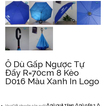
Ô Dù Gấp Ngược Tự
Đẩy R=70cm 8 Kèo
D016 Màu Xanh In Logo
VivaGift chuyên sản xuất
Ô DÙ QUÀ TẶNG, Ô DÙ GẤP 2, Ô