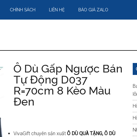
CHÍNH SÁCH
LIÊN HỆ
BÁO GIÁ ZALO
Ô Dù Gấp Ngược Bán
Tự Động D037
B
R=70cm 8 Kèo Màu
lỗ
Đen
H
H
N
VivaGift chuyên sản xuất
Ô DÙ QUÀ TẶNG, Ô DÙ