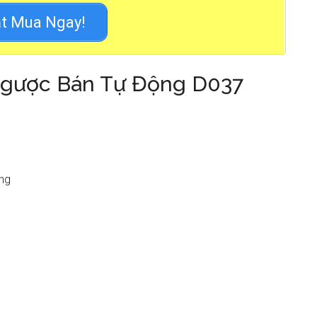
t Mua Ngay!
 Ngược Bán Tự Động D037
ộng