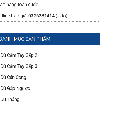
iao hàng toàn quốc.
tline báo giá:
0326281414
(zalo)
DANH MỤC SẢN PHẨM
 Dù Cầm Tay Gấp 2
 Dù Cầm Tay Gấp 3
 Dù Cán Cong
 Dù Gấp Ngược
 Dù Thẳng