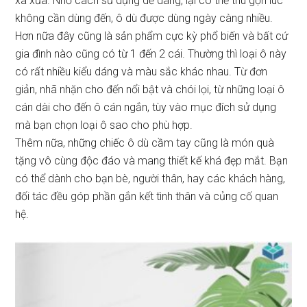
xa xưa. Nhờ cách sử dụng dễ dàng, lại có thể thu gọn lúc
không cần dùng đến, ô dù được dùng ngày càng nhiều.
Hơn nữa đây cũng là sản phẩm cực kỳ phổ biến và bất cứ
gia đình nào cũng có từ 1 đến 2 cái. Thường thì loại ô này
có rất nhiều kiểu dáng và màu sắc khác nhau. Từ đơn
giản, nhã nhặn cho đến nổi bật và chói lọi, từ những loại ô
cán dài cho đến ô cán ngắn, tùy vào mục đích sử dụng
mà bạn chọn loại ô sao cho phù hợp.
Thêm nữa, những chiếc ô dù cầm tay cũng là món quà
tặng vô cùng độc đáo và mang thiết kế khá đẹp mắt. Bạn
có thể dành cho bạn bè, người thân, hay các khách hàng,
đối tác đều góp phần gắn kết tình thân và củng cố quan
hệ.