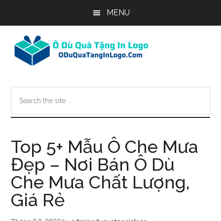
Skip
Skip
Skip
MENU
to
to
to
main
primary
footer
content
sidebar
Search
the
site
...
Top 5+ Mẫu Ô Che Mưa
Đẹp – Nơi Bán Ô Dù
Che Mưa Chất Lượng,
Giá Rẻ