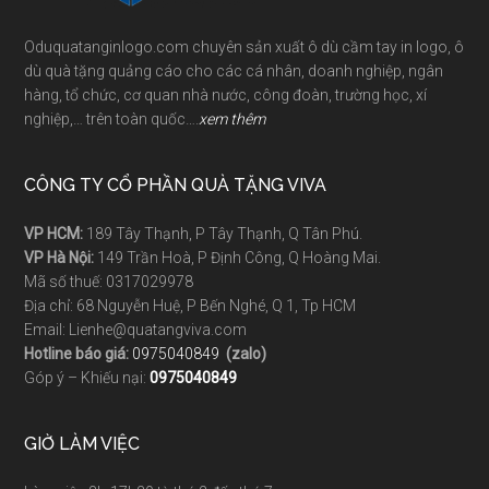
Oduquatanginlogo.com chuyên sản xuất ô dù cầm tay in logo, ô
dù quà tặng quảng cáo cho các cá nhân, doanh nghiệp, ngân
hàng, tổ chức, cơ quan nhà nước, công đoàn, trường học, xí
nghiệp,… trên toàn quốc….
xem thêm
CÔNG TY CỔ PHẦN QUÀ TẶNG VIVA
VP HCM:
189 Tây Thạnh, P Tây Thạnh, Q Tân Phú.
VP Hà Nội:
149 Trần Hoà, P Định Công, Q Hoàng Mai.
Mã số thuế: 0317029978
Địa chỉ: 68 Nguyễn Huệ, P Bến Nghé, Q 1, Tp HCM
Email: Lienhe@quatangviva.com
Hotline báo giá:
0975040849
(zalo)
Góp ý – Khiếu nại:
0975040849
GIỜ LÀM VIỆC