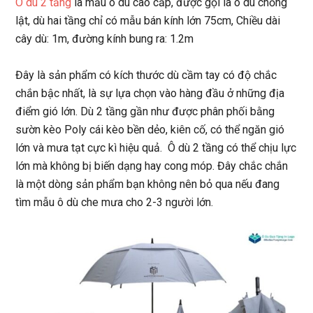
Ô dù 2 tầng
là mẫu ô dù cao cấp, được gọi là ô dù chống
lật, dù hai tầng chỉ có mẫu bán kính lớn 75cm, Chiều dài
cây dù: 1m, đường kính bung ra: 1.2m
Đây là sản phẩm có kích thước dù cầm tay có độ chắc
chắn bậc nhất, là sự lựa chọn vào hàng đầu ở những địa
điểm gió lớn. Dù 2 tầng gần như được phân phối bằng
sườn kèo Poly cái kèo bền dẻo, kiên cố, có thể ngăn gió
lớn và mưa tạt cực kì hiệu quả. Ô dù 2 tầng có thể chịu lực
lớn mà không bị biến dạng hay cong móp. Đây chắc chắn
là một dòng sản phẩm bạn không nên bỏ qua nếu đang
tìm mẫu ô dù che mưa cho 2-3 người lớn.