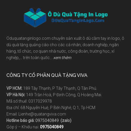
Footer
Oduquatanginlogo.com chuyên sản xuất ô dù cầm tay in logo, ô
dù quà tặng quảng cáo cho các cá nhân, doanh nghiệp, ngân
hàng, tổ chức, cơ quan nhà nước, công đoàn, trường học, xí
nghiệp,… trên toàn quốc….
xem thêm
CÔNG TY CỔ PHẦN QUÀ TẶNG VIVA
VP HCM:
189 Tây Thạnh, P Tây Thạnh, Q Tân Phú.
VP Hà Nội:
149 Trần Hoà, P Định Công, Q Hoàng Mai.
Mã số thuế: 0317029978
Địa chỉ: 68 Nguyễn Huệ, P Bến Nghé, Q 1, Tp HCM
Email: Lienhe@quatangviva.com
Hotline báo giá:
0975040849
(zalo)
Góp ý – Khiếu nại:
0975040849