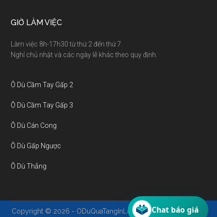
GIỜ LÀM VIỆC
Làm việc 8h-17h30 từ thứ 2 đến thứ 7.
Nghỉ chủ nhật và các ngày lễ khác theo quy định.
Ô Dù Cầm Tay Gấp 2
Ô Dù Cầm Tay Gấp 3
Ô Dù Cán Cong
Ô Dù Gấp Ngược
Ô Dù Thẳng
Chat báo giá
Copyright © 2026 - ODuQuaTangInLogo.Com - A member of