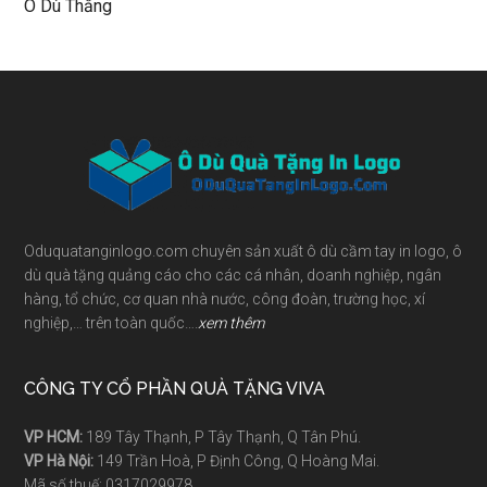
Ô Dù Thẳng
Footer
Oduquatanginlogo.com chuyên sản xuất ô dù cầm tay in logo, ô
dù quà tặng quảng cáo cho các cá nhân, doanh nghiệp, ngân
hàng, tổ chức, cơ quan nhà nước, công đoàn, trường học, xí
nghiệp,… trên toàn quốc….
xem thêm
CÔNG TY CỔ PHẦN QUÀ TẶNG VIVA
VP HCM:
189 Tây Thạnh, P Tây Thạnh, Q Tân Phú.
VP Hà Nội:
149 Trần Hoà, P Định Công, Q Hoàng Mai.
Mã số thuế: 0317029978