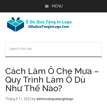
Skip
Skip
Skip
MENU
to
to
to
main
primary
footer
content
sidebar
Search
the
site
...
Cách Làm Ô Che Mưa –
Quy Trình Làm Ô Dù
Như Thế Nào?
Tháng 5 11, 2023
by
adminoduquatanginlogo