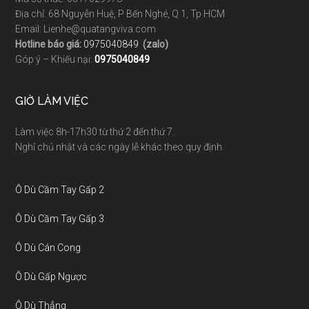
Địa chỉ: 68 Nguyễn Huệ, P Bến Nghé, Q 1, Tp HCM
Email: Lienhe@quatangviva.com
Hotline báo giá:
0975040849
(zalo)
Góp ý – Khiếu nại:
0975040849
GIỜ LÀM VIỆC
Làm việc 8h-17h30 từ thứ 2 đến thứ 7.
Nghỉ chủ nhật và các ngày lễ khác theo quy định.
Ô Dù Cầm Tay Gấp 2
Ô Dù Cầm Tay Gấp 3
Ô Dù Cán Cong
Ô Dù Gấp Ngược
Ô Dù Thẳng