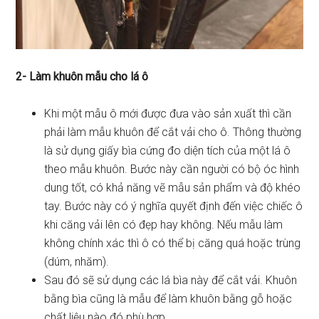
2- Làm khuôn mẫu cho lá ô
Khi một mẫu ô mới được đưa vào sản xuất thì cần
phải làm mẫu khuôn để cắt vải cho ô. Thông thường
là sử dụng giấy bìa cứng đo diện tích của một lá ô
theo mẫu khuôn. Bước này cần người có bộ óc hình
dung tốt, có khả năng vẽ mẫu sản phẩm và độ khéo
tay. Bước này có ý nghĩa quyết định đến việc chiếc ô
khi căng vải lên có đẹp hay không. Nếu mẫu làm
không chính xác thì ô có thể bị căng quá hoặc trùng
(dúm, nhăm).
Sau đó sẽ sử dụng các lá bìa này để cắt vải. Khuôn
bằng bìa cũng là mẫu để làm khuôn bằng gỗ hoặc
chất liệu nào đó phù hợp.